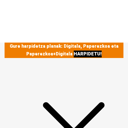
Gure harpidetza planak: Digitala, Paperezkoa eta
Paperezkoa+Digitala
HARPIDETU!