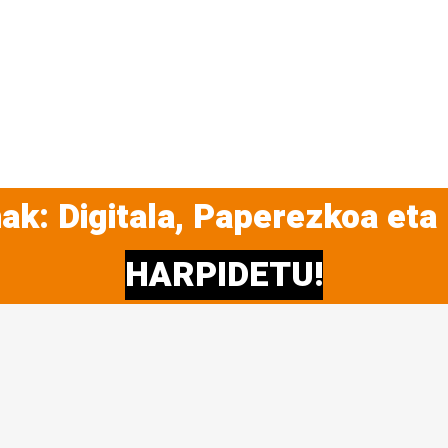
ak: Digitala, Paperezkoa eta
HARPIDETU!