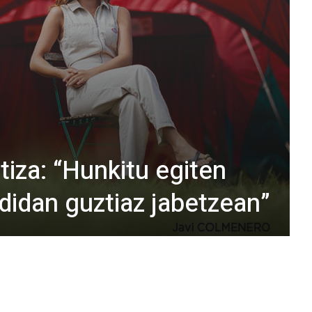
iza: “Hunkitu egiten
didan guztiaz jabetzean”