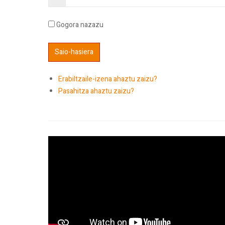
Gogora nazazu
Erabiltzaile-izena ahaztu zaizu?
Pasahitza ahaztu zaizu?