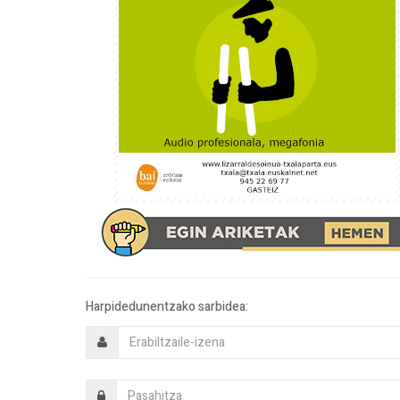
Harpidedunentzako sarbidea: