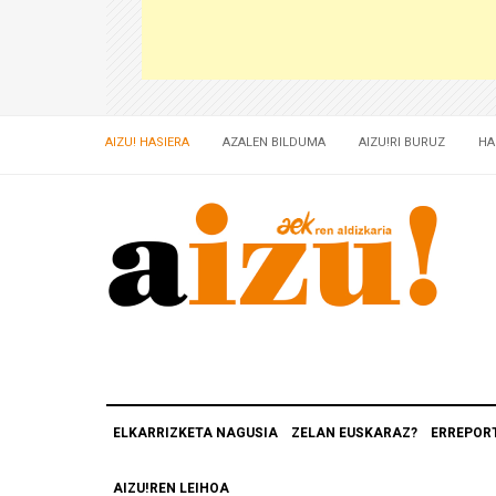
AIZU! HASIERA
AZALEN BILDUMA
AIZU!RI BURUZ
HA
ELKARRIZKETA NAGUSIA
ZELAN EUSKARAZ?
ERREPOR
AIZU!REN LEIHOA