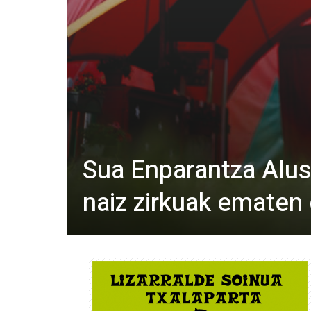
Sua Enparantza Alust
naiz zirkuak ematen 