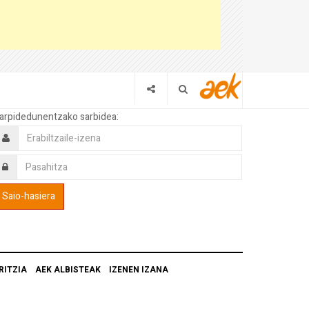
arpidedunentzako sarbidea:
RITZIA
AEK ALBISTEAK
IZENEN IZANA