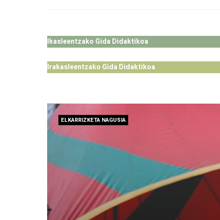
Ikasleentzako Gida Didaktikoa
Irakasleentzako Gida Didaktikoa
ELKARRIZKETA NAGUSIA