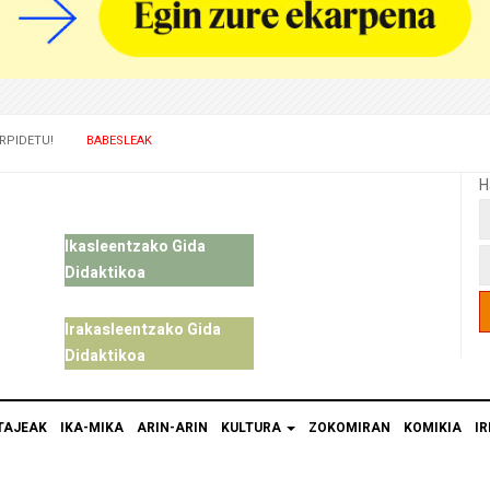
RPIDETU!
BABESLEAK
H
Ikasleentzako Gida
Didaktikoa
Irakasleentzako Gida
Didaktikoa
TAJEAK
IKA-MIKA
ARIN-ARIN
KULTURA
ZOKOMIRAN
KOMIKIA
IR