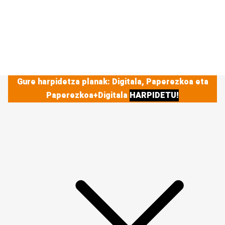
Gure harpidetza planak: Digitala, Paperezkoa eta
Paperezkoa+Digitala
HARPIDETU!