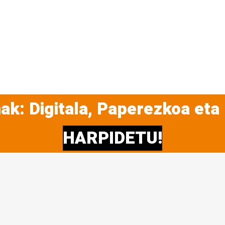
ak: Digitala, Paperezkoa eta
HARPIDETU!