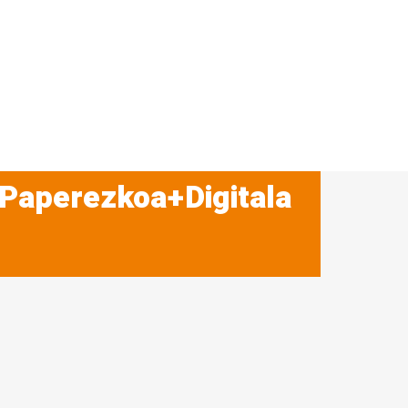
 Paperezkoa+Digitala