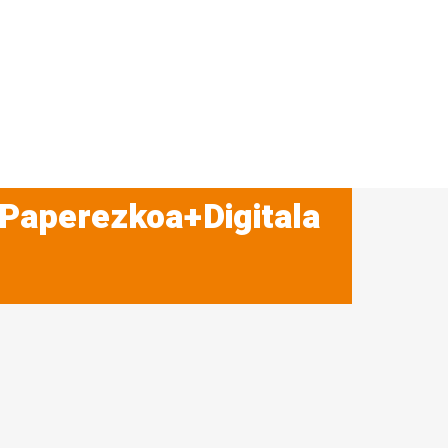
 Paperezkoa+Digitala