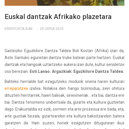
Euskal dantzak Afrikako plazetara
ERREPORTAJEAK
28 URRIA 2025
Gasteizko Eguzkilore Dantza Taldea Boli Kostan (Afrika) izan da,
Aste Santuko egunetan dantza truke batean parte hartzen. Euskal
dantzak eta hangoak uztartzeko aukera izan dute, kultur senidetze
oso berezian.
Esti Lanao. Argazkiak: Eguzkilore Dantza Taldea.
Baliteke herrialde bat ezagutzeko modurik onena haren kulturari
erreparatzea
izatea. Nolakoa den hango bizimodua, zein ohitura
dituzten herritarrek, haien balioak, sinesmenak… eta bai, dantza ere
bai. Dantza fenomeno unibertsala da, gizarte eta kultura guztietan
dago. Erakustaldia ez ezik, sormen eta arte prozesua ere bada, eta,
arte guztiak bezala, gizartearekin eta kultura bakoitzarekin batera
garatzen da. Hain zuzen, horiek ezagutzen ditugunean ikus