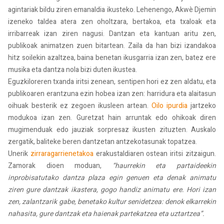
agintariak bildu ziren emanaldia ikusteko. Lehenengo, Akwè Djemin
izeneko taldea atera zen oholtzara, bertakoa, eta txaloak eta
irribarreak izan ziren nagusi. Dantzan eta kantuan aritu zen,
publikoak animatzen zuen bitartean. Zaila da han bizi izandakoa
hitz soilekin azaltzea, baina benetan ikusgarria izan zen, batez ere
musika eta dantza nola bizi duten ikustea.
Eguzkiloreren txanda iritsi zenean, sentipen hori ez zen aldatu, eta
publikoaren erantzuna ezin hobea izan zen: harridura eta alaitasun
oihuak besterik ez zegoen ikusleen artean.
Oilo ipurdia
jartzeko
modukoa izan zen. Guretzat hain arruntak edo ohikoak diren
mugimenduak edo jauziak sorpresaz ikusten zituzten. Auskalo
zergatik, baliteke beren dantzetan antzekotasunak topatzea.
Unerik
zirraragarrienetakoa
erakustaldiaren ostean iritsi zitzaigun.
Zamorak dioen moduan,
“haurrekin eta partaideekin
inprobisatutako dantza plaza egin genuen eta denak animatu
ziren gure dantzak ikastera, gogo handiz animatu ere. Hori izan
zen, zalantzarik gabe, benetako kultur senidetzea: denok elkarrekin
nahasita, gure dantzak eta haienak partekatzea eta uztartzea”.