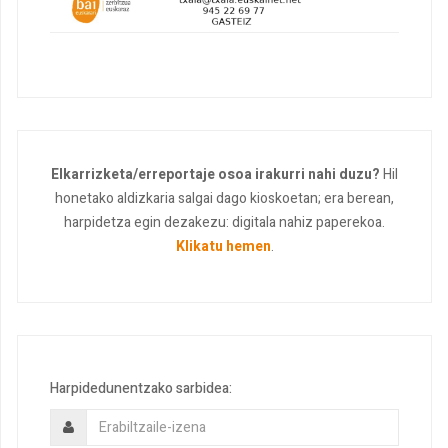
Elkarrizketa/erreportaje osoa irakurri nahi duzu?
Hil
honetako aldizkaria salgai dago kioskoetan; era berean,
harpidetza egin dezakezu: digitala nahiz paperekoa.
Klikatu hemen
.
Harpidedunentzako sarbidea: