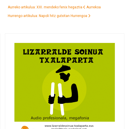
Aurreko artikulua: XXI. mendeko fenix hegaztia
Aurrekoa
Hurrengo artikulua: Napoli hitz gutxitan
Hurrengoa