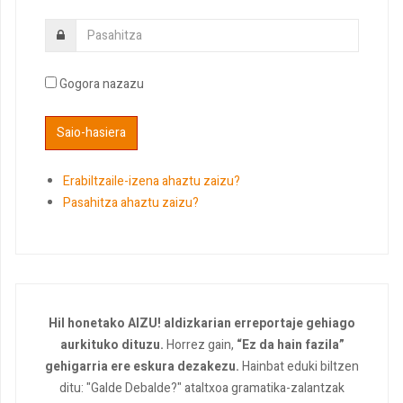
Gogora nazazu
Erabiltzaile-izena ahaztu zaizu?
Pasahitza ahaztu zaizu?
Hil honetako AIZU! aldizkarian erreportaje gehiago
aurkituko dituzu.
Horrez gain,
“Ez da hain fazila”
gehigarria ere eskura dezakezu.
Hainbat eduki biltzen
ditu: "Galde Debalde?" ataltxoa gramatika-zalantzak