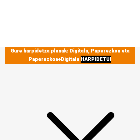
Gure harpidetza planak: Digitala, Paperezkoa eta
Paperezkoa+Digitala
HARPIDETU!