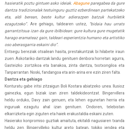
hasieratik poztu gintuen asko ideiak.
Abagune
paregabea da gure
dantza tradizionalak testuinguru guztiz ezberdinean partekatzeko
eta, aldi berean, beste kultur adierazpen batzuk hurbiletik
ezagutzeko”.
Are gehiago, taldearen ustez,
“bidaia hau urrats
garrantzitsua izan da gure ibilbidean: gure kultura gure mugetatik
harago eramateaz gain, taldeari esperientzia humano eta artistiko
oso aberasgarria eskaini dio”.
Entsegu bereziak otsailean hasita, prestakuntzak bi hilabete iraun
zuen. Askotariko dantzak landu genituen denbora horretan: agurra,
Gasteizko zortzikoa eta banakoa, zinta dantza, txotxongiloa eta
Tanparrantan. Noski, fandangoa eta arin-arina ere ezin ziren falta.
Dantza eta gehiago
Konturatu gabe iritsi zitzaigun Boli Kostara abiatzeko unea. Ilusioz
gainezka, egun biziak izan ziren taldekideontzat. Bingervillera
heldu orduko, Davy zain genuen, eta lehen egunetan herria eta
inguruak ezagutu ahal izan genituen. Ondoren, telebistan
elkarrizketa egin ziguten eta haiek erakustaldia eskaini zuten.
Hasierako konpromiso guztiak amaituta, ekitaldi nagusiaren txanda
heldu zen. Bingervilleko kultur areto batean, tokiko jendea eta