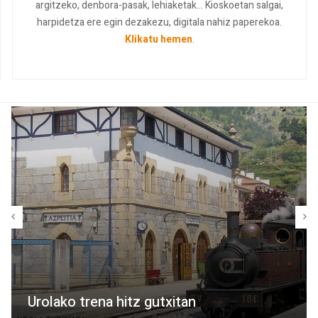
argitzeko, denbora-pasak, lehiaketak... Kioskoetan salgai,
harpidetza ere egin dezakezu, digitala nahiz paperekoa.
Klikatu hemen
.
Urolako trena hitz gutxitan