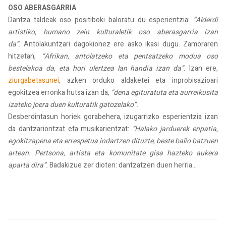
OSO ABERASGARRIA
Dantza taldeak oso positiboki baloratu du esperientzia:
“Alderdi
artistiko, humano zein kulturaletik oso aberasgarria izan
da”.
Antolakuntzari dagokionez ere asko ikasi dugu. Zamoraren
hitzetan,
“Afrikan, antolatzeko eta pentsatzeko modua oso
bestelakoa da, eta hori ulertzea lan handia izan da”.
Izan ere,
ziurgabetasunei
, azken orduko aldaketei eta inprobisazioari
egokitzea erronka hutsa izan da,
“dena egituratuta eta aurreikusita
izateko joera duen kulturatik gatozelako”.
Desberdintasun horiek gorabehera, izugarrizko esperientzia izan
da dantzariontzat eta musikarientzat:
“Halako jarduerek enpatia,
egokitzapena eta errespetua indartzen dituzte, beste balio batzuen
artean. Pertsona, artista eta komunitate gisa hazteko aukera
aparta dira”.
Badakizue zer dioten: dantzatzen duen herria…