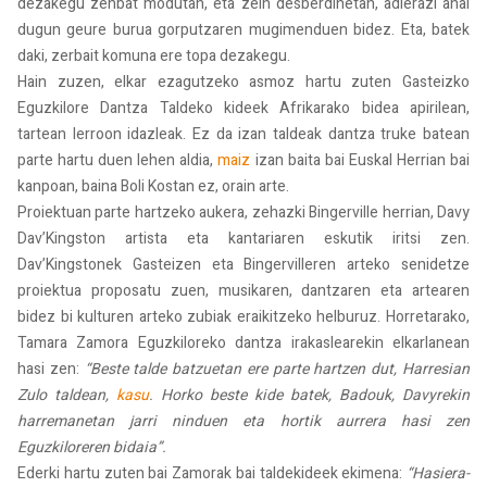
dezakegu zenbat modutan, eta zein desberdinetan, adierazi ahal
dugun geure burua gorputzaren mugimenduen bidez. Eta, batek
daki, zerbait komuna ere topa dezakegu.
Hain zuzen, elkar ezagutzeko asmoz hartu zuten Gasteizko
Eguzkilore Dantza Taldeko kideek Afrikarako bidea apirilean,
tartean lerroon idazleak. Ez da izan taldeak dantza truke batean
parte hartu duen lehen aldia,
maiz
izan baita bai Euskal Herrian bai
kanpoan, baina Boli Kostan ez, orain arte.
Proiektuan parte hartzeko aukera, zehazki Bingerville herrian, Davy
Dav’Kingston artista eta kantariaren eskutik iritsi zen.
Dav’Kingstonek Gasteizen eta Bingervilleren arteko senidetze
proiektua proposatu zuen, musikaren, dantzaren eta artearen
bidez bi kulturen arteko zubiak eraikitzeko helburuz. Horretarako,
Tamara Zamora Eguzkiloreko dantza irakaslearekin elkarlanean
hasi zen:
“Beste talde batzuetan ere parte hartzen dut, Harresian
Zulo taldean,
kasu
. Horko beste kide batek, Badouk, Davyrekin
harremanetan jarri ninduen eta hortik aurrera hasi zen
Eguzkiloreren bidaia”.
Ederki hartu zuten bai Zamorak bai taldekideek ekimena:
“Hasiera-