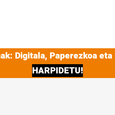
ak: Digitala, Paperezkoa eta
HARPIDETU!