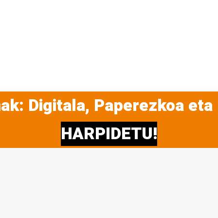
ak: Digitala, Paperezkoa eta
HARPIDETU!