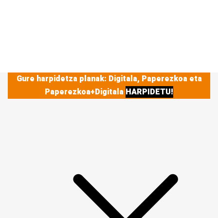
Gure harpidetza planak: Digitala, Paperezkoa eta
Paperezkoa+Digitala
HARPIDETU!