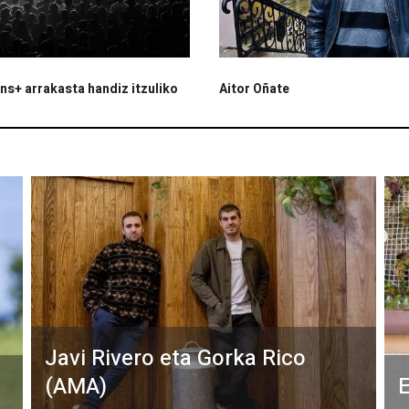
s+ arrakasta handiz itzuliko
Aitor Oñate
Javi Rivero eta Gorka Rico
(AMA)
E