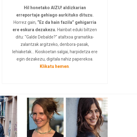
Hil honetako AIZU! aldizkarian
erreportaje gehiago aurkituko dituzu.
Horrez gain,
“Ez da hain fazila” gehigarria
ere eskura dezakezu.
Hainbat eduki biltzen
ditu: "Galde Debalde?" ataltxoa gramatika-
zalantzak argitzeko, denbora-pasak,
lehiaketak... Kioskoetan salgai, harpidetza ere
egin dezakezu, digitala nahiz paperekoa.
Klikatu hemen
.