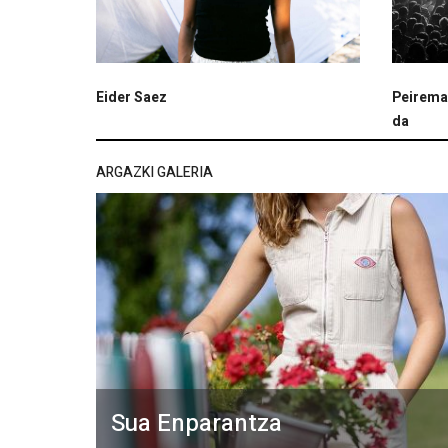
Eider Saez
Peireman
da
ARGAZKI GALERIA
Sua Enparantza