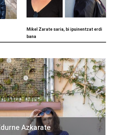
Mikel Zarate saria, bi ipuinentzat erdi
bana
durne Azkarate