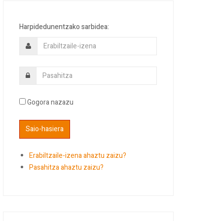
Harpidedunentzako sarbidea:
Gogora nazazu
Erabiltzaile-izena ahaztu zaizu?
Pasahitza ahaztu zaizu?