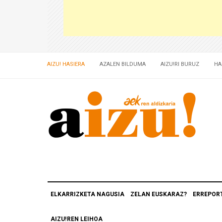
AIZU! HASIERA
AZALEN BILDUMA
AIZU!RI BURUZ
HA
ELKARRIZKETA NAGUSIA
ZELAN EUSKARAZ?
ERREPOR
AIZU!REN LEIHOA