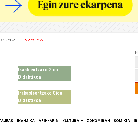
RPIDETU!
BABESLEAK
H
Ikasleentzako Gida
Didaktikoa
Irakasleentzako Gida
Didaktikoa
TAJEAK
IKA-MIKA
ARIN-ARIN
KULTURA
ZOKOMIRAN
KOMIKIA
IR