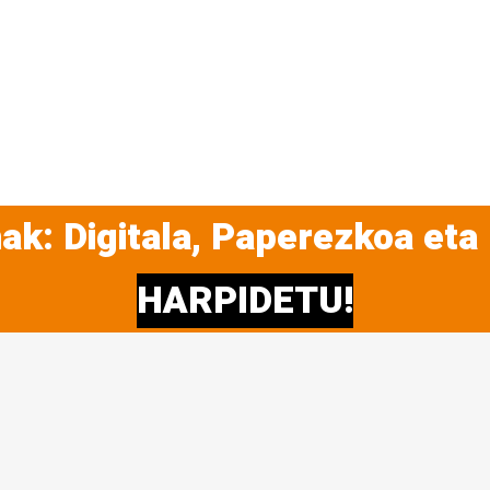
ak: Digitala, Paperezkoa eta
HARPIDETU!