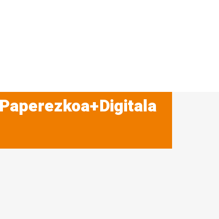
 Paperezkoa+Digitala