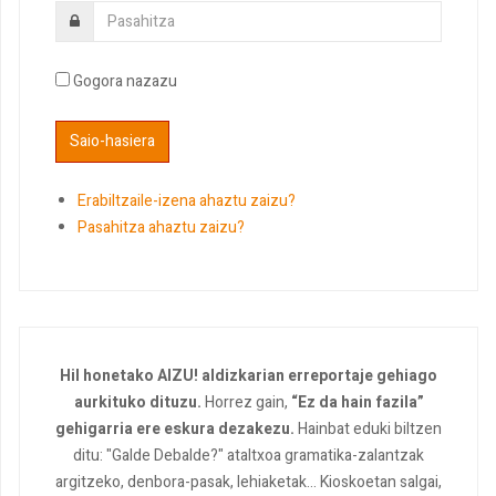
Gogora nazazu
Erabiltzaile-izena ahaztu zaizu?
Pasahitza ahaztu zaizu?
Hil honetako AIZU! aldizkarian erreportaje gehiago
aurkituko dituzu.
Horrez gain,
“Ez da hain fazila”
gehigarria ere eskura dezakezu.
Hainbat eduki biltzen
ditu: "Galde Debalde?" ataltxoa gramatika-zalantzak
argitzeko, denbora-pasak, lehiaketak... Kioskoetan salgai,