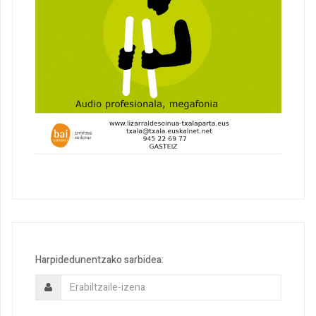
Harpidedunentzako sarbidea: