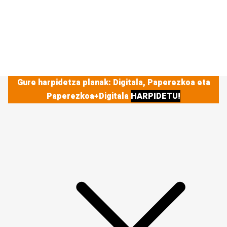
Gure harpidetza planak: Digitala, Paperezkoa eta
Paperezkoa+Digitala
HARPIDETU!