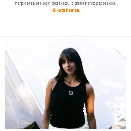
harpidetza ere egin dezakezu, digitala nahiz paperekoa.
Klikatu hemen
.