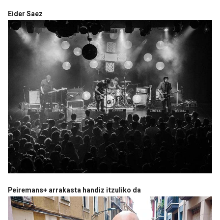
Eider Saez
Peiremans+ arrakasta handiz itzuliko da