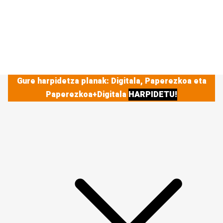
Gure harpidetza planak: Digitala, Paperezkoa eta
Paperezkoa+Digitala
HARPIDETU!