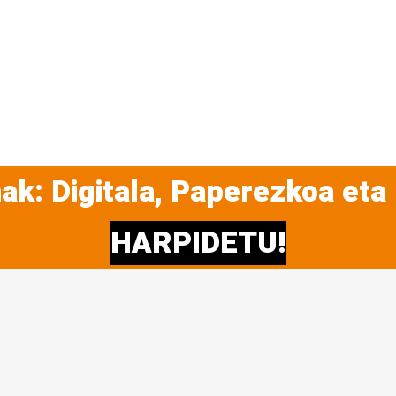
ak: Digitala, Paperezkoa eta
HARPIDETU!