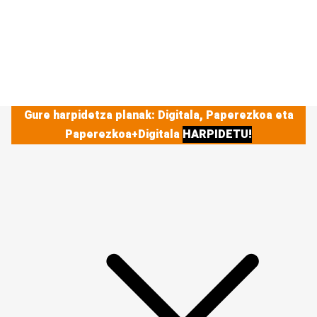
Gure harpidetza planak: Digitala, Paperezkoa eta
Paperezkoa+Digitala
HARPIDETU!