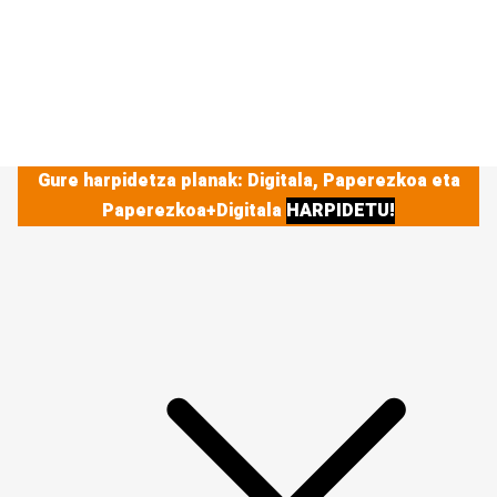
Gure harpidetza planak: Digitala, Paperezkoa eta
Paperezkoa+Digitala
HARPIDETU!