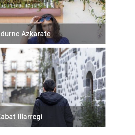
durne Azkarate
abat Illarregi