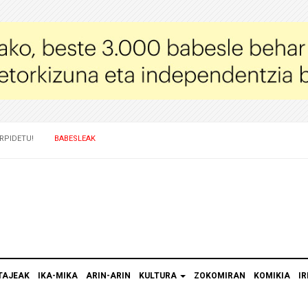
RPIDETU!
BABESLEAK
TAJEAK
IKA-MIKA
ARIN-ARIN
KULTURA
ZOKOMIRAN
KOMIKIA
IR