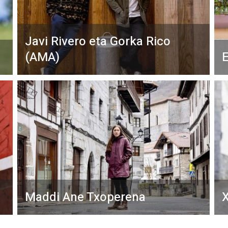
Javi Rivero eta Gorka Rico
(AMA)
E
Maddi Ane Txoperena
X