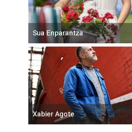
Sua Enparantza
Xabier Agote