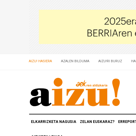
AIZU! HASIERA
AZALEN BILDUMA
AIZU!RI BURUZ
HA
ELKARRIZKETA NAGUSIA
ZELAN EUSKARAZ?
ERREPOR