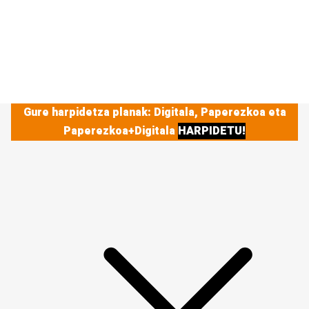
Gure harpidetza planak: Digitala, Paperezkoa eta
Paperezkoa+Digitala
HARPIDETU!