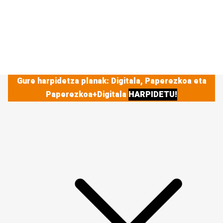
Gure harpidetza planak: Digitala, Paperezkoa eta
Paperezkoa+Digitala
HARPIDETU!