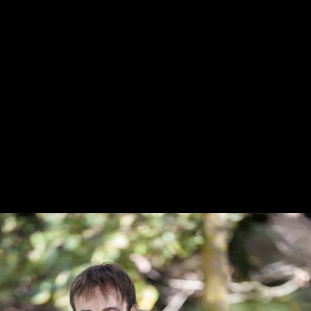
Gure harpidetza planak: Digitala, Paperezkoa eta
Paperezkoa+Digitala
HARPIDETU!