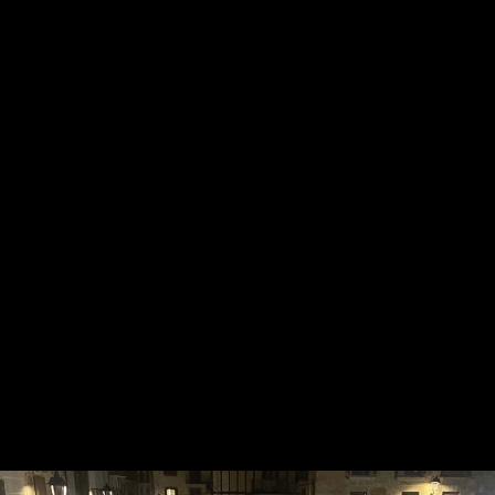
Gure harpidetza planak: Digitala, Paperezkoa eta
Paperezkoa+Digitala
HARPIDETU!