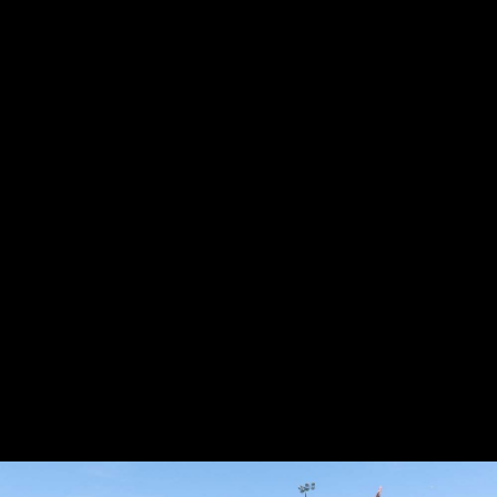
Gure harpidetza planak: Digitala, Paperezkoa eta
Paperezkoa+Digitala
HARPIDETU!