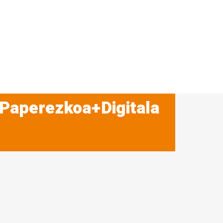
 Paperezkoa+Digitala