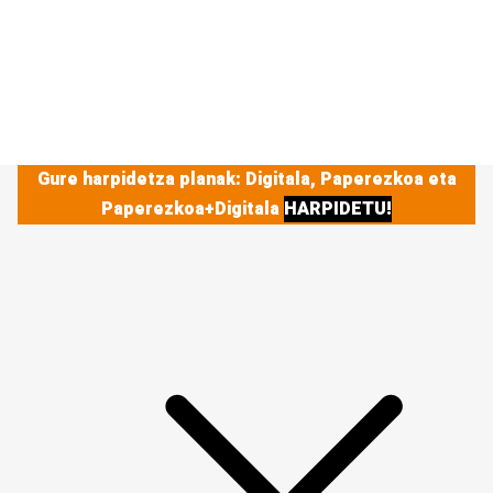
Gure harpidetza planak: Digitala, Paperezkoa eta
Paperezkoa+Digitala
HARPIDETU!