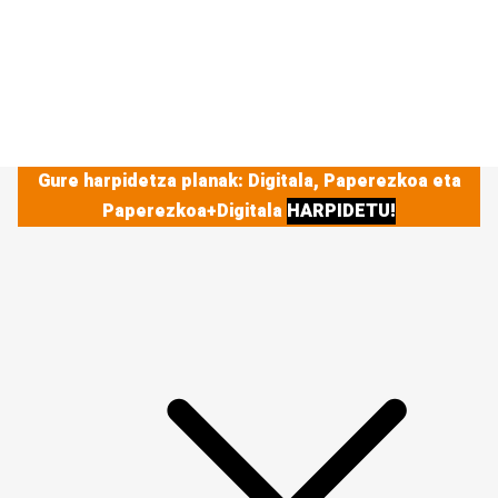
Gure harpidetza planak: Digitala, Paperezkoa eta
Paperezkoa+Digitala
HARPIDETU!