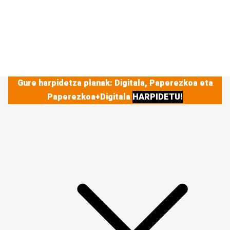
Gure harpidetza planak: Digitala, Paperezkoa eta
Paperezkoa+Digitala
HARPIDETU!