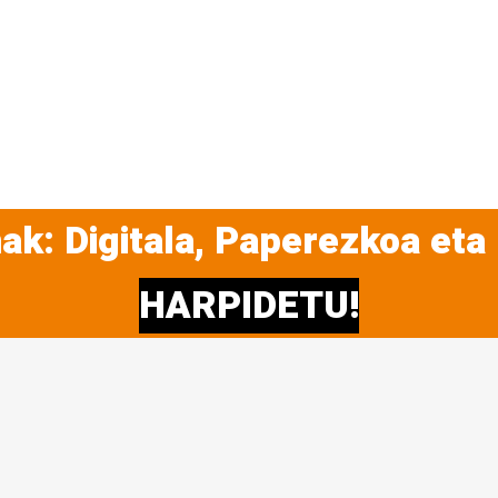
ak: Digitala, Paperezkoa eta
HARPIDETU!