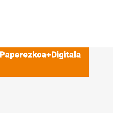
 Paperezkoa+Digitala