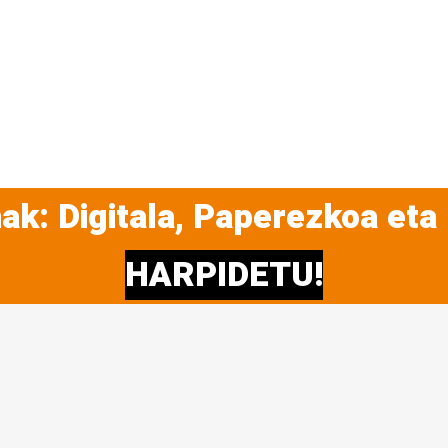
ak: Digitala, Paperezkoa eta
HARPIDETU!