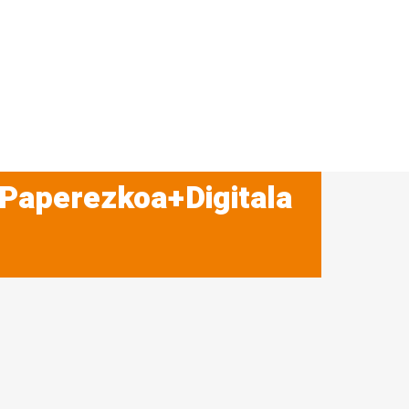
 Paperezkoa+Digitala