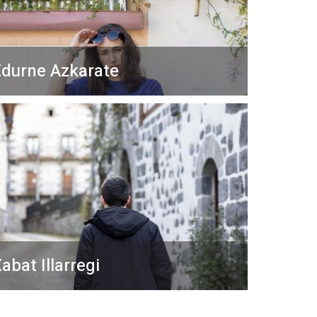
durne Azkarate
abat Illarregi