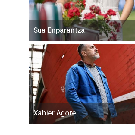
Sua Enparantza
Xabier Agote