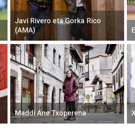
Javi Rivero eta Gorka Rico
(AMA)
E
Maddi Ane Txoperena
X