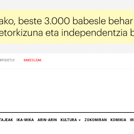
RPIDETU!
BABESLEAK
TAJEAK
IKA-MIKA
ARIN-ARIN
KULTURA
ZOKOMIRAN
KOMIKIA
IR