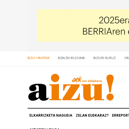
AIZU! HASIERA
AZALEN BILDUMA
AIZU!RI BURUZ
HA
ELKARRIZKETA NAGUSIA
ZELAN EUSKARAZ?
ERREPOR