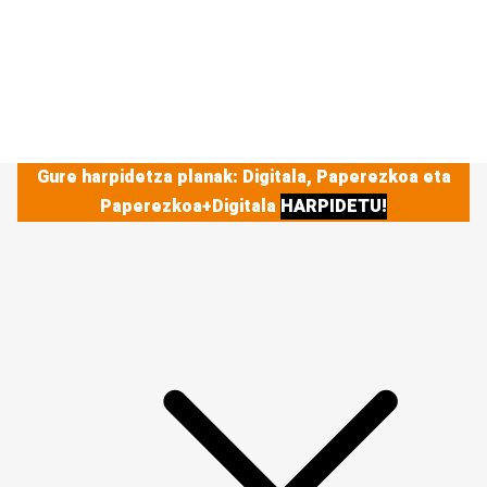
Gure harpidetza planak: Digitala, Paperezkoa eta
Paperezkoa+Digitala
HARPIDETU!