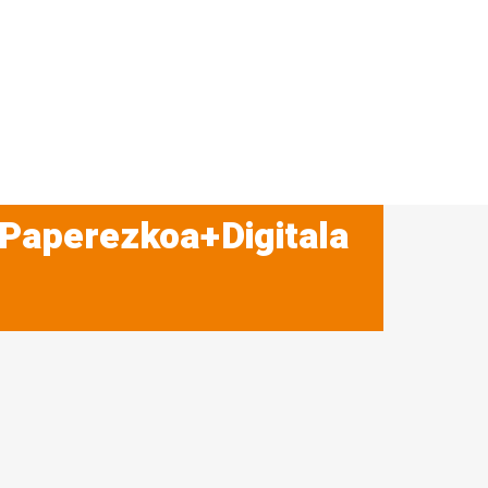
 Paperezkoa+Digitala