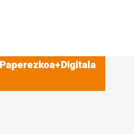
 Paperezkoa+Digitala