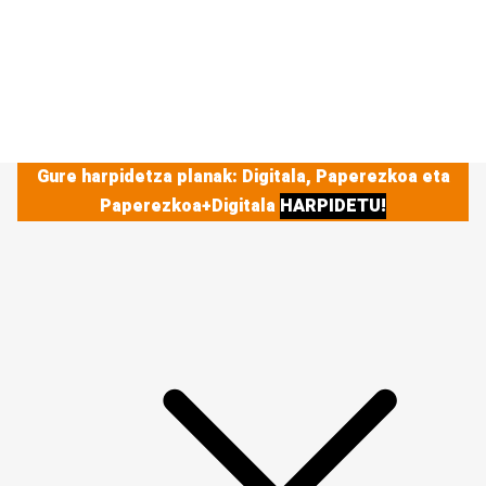
Gure harpidetza planak: Digitala, Paperezkoa eta
Paperezkoa+Digitala
HARPIDETU!