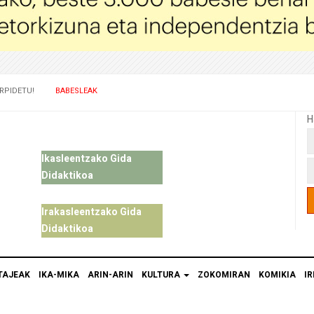
RPIDETU!
BABESLEAK
H
Ikasleentzako Gida
Didaktikoa
Irakasleentzako Gida
Didaktikoa
TAJEAK
IKA-MIKA
ARIN-ARIN
KULTURA
ZOKOMIRAN
KOMIKIA
IR