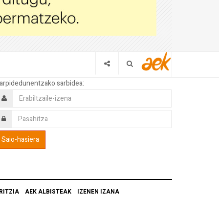
arpidedunentzako sarbidea:
RITZIA
AEK ALBISTEAK
IZENEN IZANA