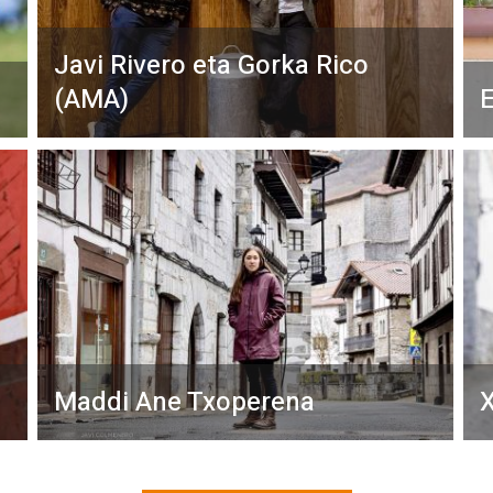
Javi Rivero eta Gorka Rico
(AMA)
E
Maddi Ane Txoperena
X