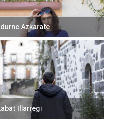
durne Azkarate
abat Illarregi