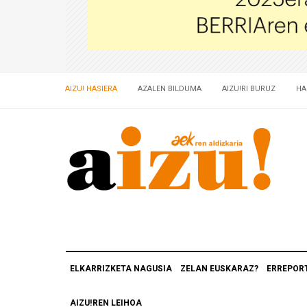
AIZU! HASIERA
AZALEN BILDUMA
AIZU!RI BURUZ
HA
ELKARRIZKETA NAGUSIA
ZELAN EUSKARAZ?
ERREPOR
AIZU!REN LEIHOA