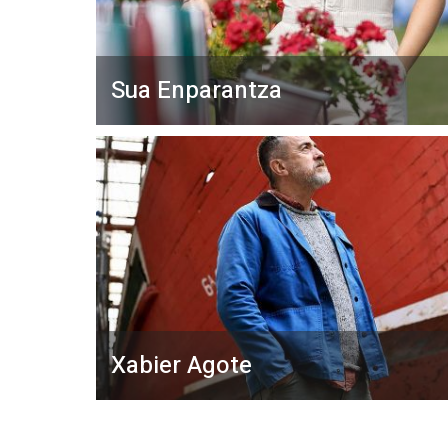
Sua Enparantza
Xabier Agote