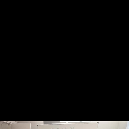
Gure harpidetza planak: Digitala, Paperezkoa eta
Paperezkoa+Digitala
HARPIDETU!