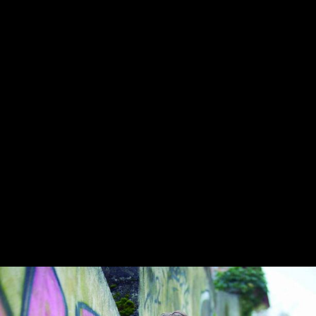
Gure harpidetza planak: Digitala, Paperezkoa eta
Paperezkoa+Digitala
HARPIDETU!