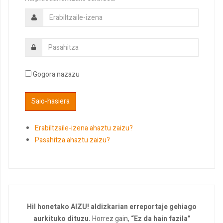
Gogora nazazu
Erabiltzaile-izena ahaztu zaizu?
Pasahitza ahaztu zaizu?
Hil honetako AIZU! aldizkarian erreportaje gehiago
aurkituko dituzu.
Horrez gain,
“Ez da hain fazila”