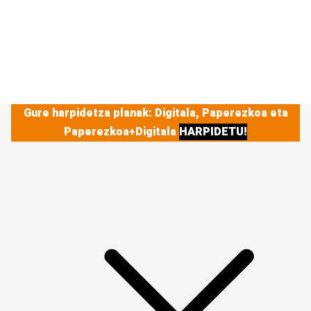
Gure harpidetza planak: Digitala, Paperezkoa eta
Paperezkoa+Digitala
HARPIDETU!