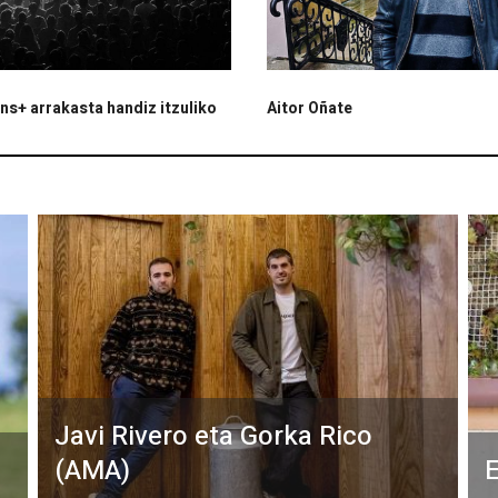
s+ arrakasta handiz itzuliko
Aitor Oñate
Javi Rivero eta Gorka Rico
(AMA)
E