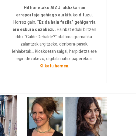
Hil honetako AIZU! aldizkarian
erreportaje gehiago aurkituko dituzu.
Horrez gain,
“Ez da hain fazila” gehigarria
ere eskura dezakezu.
Hainbat eduki biltzen
ditu: "Galde Debalde?" ataltxoa gramatika-
zalantzak argitzeko, denbora-pasak,
lehiaketak... Kioskoetan salgai, harpidetza ere
egin dezakezu, digitala nahiz paperekoa.
Klikatu hemen
.