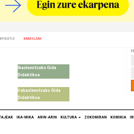
RPIDETU!
BABESLEAK
H
Ikasleentzako Gida
Didaktikoa
Irakasleentzako Gida
Didaktikoa
TAJEAK
IKA-MIKA
ARIN-ARIN
KULTURA
ZOKOMIRAN
KOMIKIA
IR