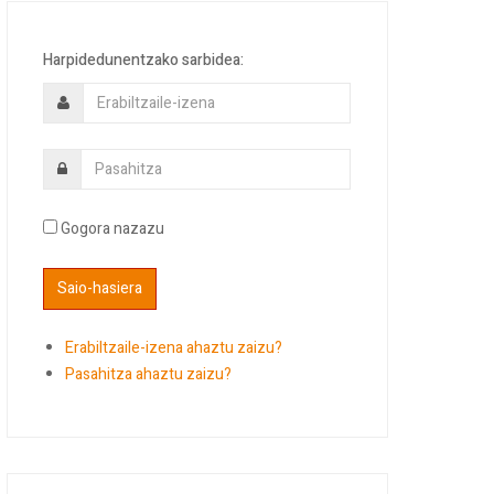
Harpidedunentzako sarbidea:
Gogora nazazu
Erabiltzaile-izena ahaztu zaizu?
Pasahitza ahaztu zaizu?