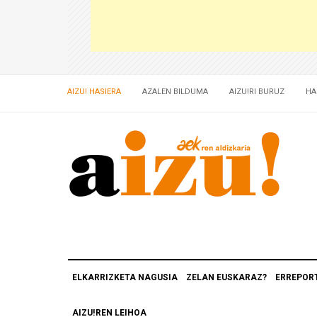
AIZU! HASIERA
AZALEN BILDUMA
AIZU!RI BURUZ
HA
ELKARRIZKETA NAGUSIA
ZELAN EUSKARAZ?
ERREPOR
AIZU!REN LEIHOA