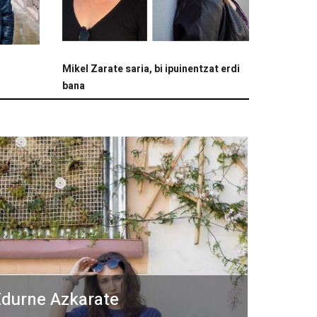
Mikel Zarate saria, bi ipuinentzat erdi
bana
durne Azkarate