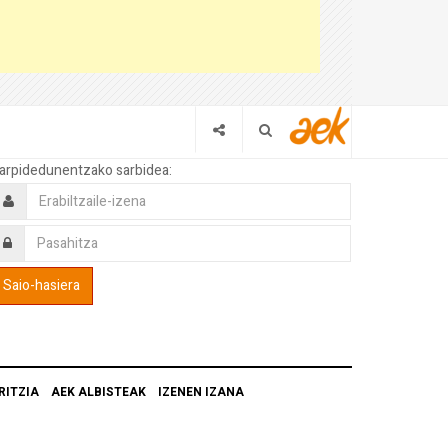
arpidedunentzako sarbidea:
RITZIA
AEK ALBISTEAK
IZENEN IZANA