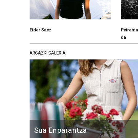
Eider Saez
Peireman
da
ARGAZKI GALERIA
Sua Enparantza