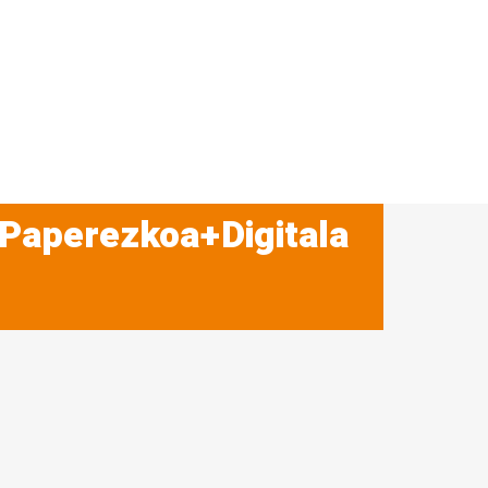
 Paperezkoa+Digitala