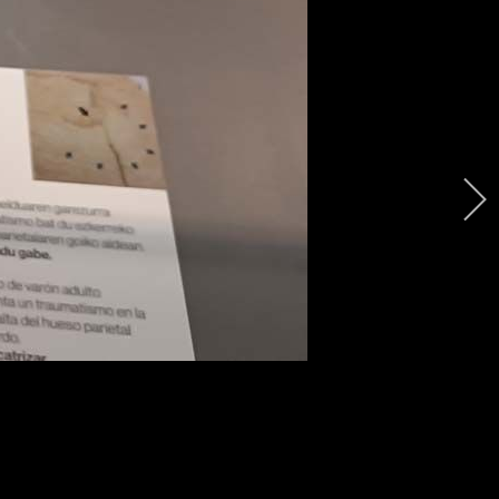
arpidedunentzako sarbidea:
RITZIA
AEK ALBISTEAK
IZENEN IZANA