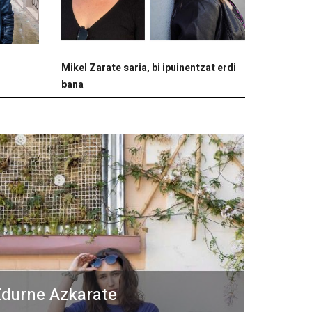
Mikel Zarate saria, bi ipuinentzat erdi
bana
durne Azkarate