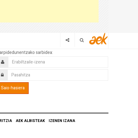
arpidedunentzako sarbidea:
RITZIA
AEK ALBISTEAK
IZENEN IZANA