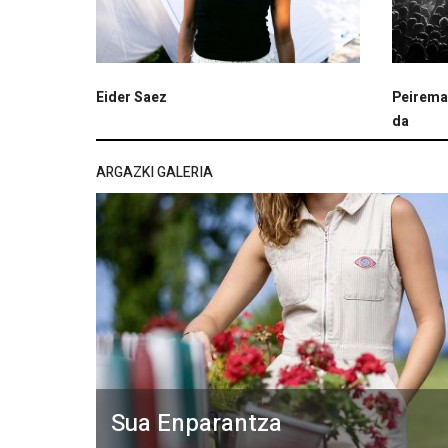
Eider Saez
Peireman
da
ARGAZKI GALERIA
Sua Enparantza