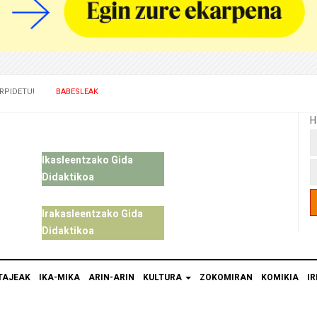
RPIDETU!
BABESLEAK
H
Ikasleentzako Gida
Didaktikoa
Irakasleentzako Gida
Didaktikoa
TAJEAK
IKA-MIKA
ARIN-ARIN
KULTURA
ZOKOMIRAN
KOMIKIA
IR