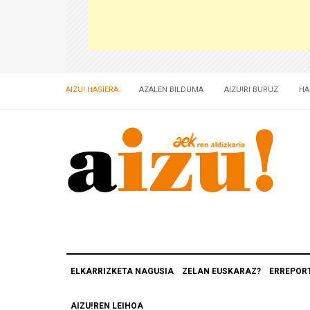
AIZU! HASIERA
AZALEN BILDUMA
AIZU!RI BURUZ
HA
ELKARRIZKETA NAGUSIA
ZELAN EUSKARAZ?
ERREPOR
AIZU!REN LEIHOA