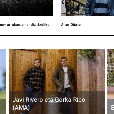
s+ arrakasta handiz itzuliko
Aitor Oñate
Javi Rivero eta Gorka Rico
(AMA)
E