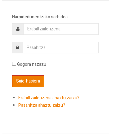
Harpidedunentzako sarbidea:
Gogora nazazu
Erabiltzaile-izena ahaztu zaizu?
Pasahitza ahaztu zaizu?