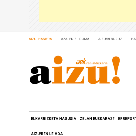
AIZU! HASIERA
AZALEN BILDUMA
AIZU!RI BURUZ
HA
ELKARRIZKETA NAGUSIA
ZELAN EUSKARAZ?
ERREPOR
AIZU!REN LEIHOA