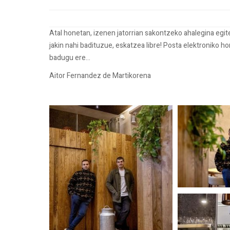
Atal honetan, izenen jatorrian sakontzeko ahalegina egi
jakin nahi badituzue, eskatzea libre! Posta elektroniko h
badugu ere...
Aitor Fernandez de Martikorena