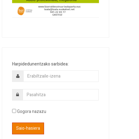
Harpidedunentzako sarbidea:
Gogora nazazu