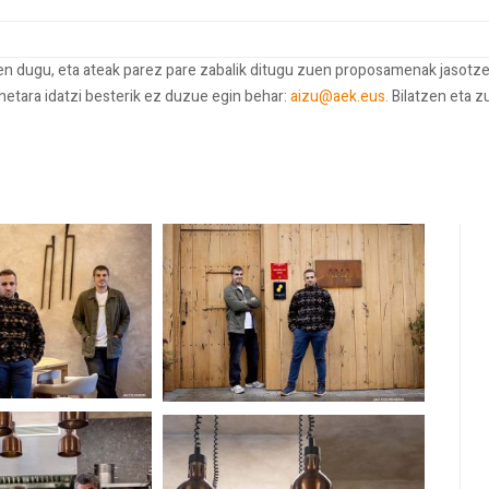
ten dugu, eta ateak parez pare zabalik ditugu zuen proposamenak jasotze
onetara idatzi besterik ez duzue egin behar:
aizu@aek.eus.
Bilatzen eta z