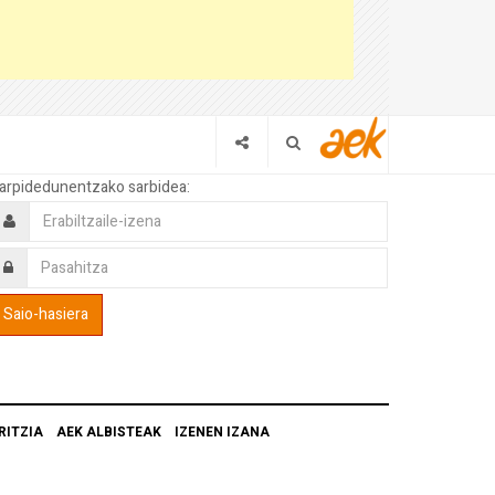
arpidedunentzako sarbidea:
RITZIA
AEK ALBISTEAK
IZENEN IZANA