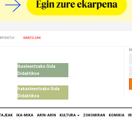
RPIDETU!
BABESLEAK
H
Ikasleentzako Gida
Didaktikoa
Irakasleentzako Gida
Didaktikoa
TAJEAK
IKA-MIKA
ARIN-ARIN
KULTURA
ZOKOMIRAN
KOMIKIA
IR