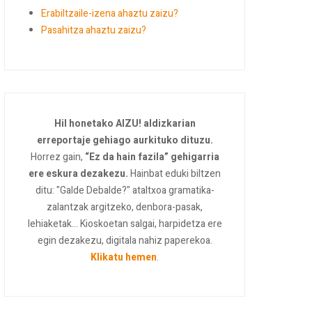
Erabiltzaile-izena ahaztu zaizu?
Pasahitza ahaztu zaizu?
Hil honetako AIZU! aldizkarian
erreportaje gehiago aurkituko dituzu.
Horrez gain,
“Ez da hain fazila” gehigarria
ere eskura dezakezu.
Hainbat eduki biltzen
ditu: "Galde Debalde?" ataltxoa gramatika-
zalantzak argitzeko, denbora-pasak,
lehiaketak... Kioskoetan salgai, harpidetza ere
egin dezakezu, digitala nahiz paperekoa.
Klikatu hemen
.