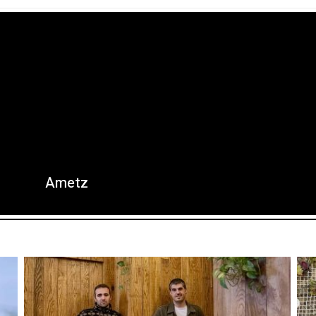
Ametz