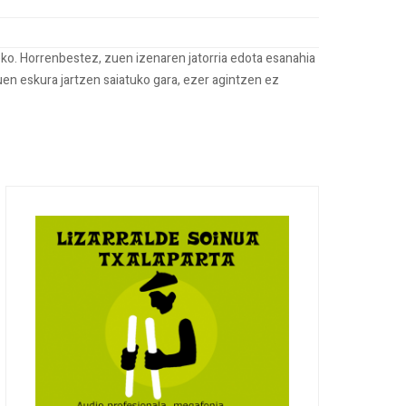
ko. Horrenbestez, zuen izenaren jatorria edota esanahia
uen eskura jartzen saiatuko gara, ezer agintzen ez