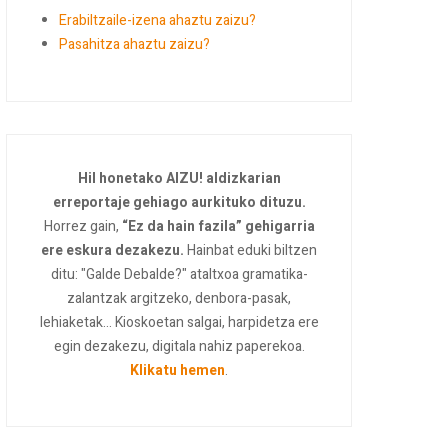
Erabiltzaile-izena ahaztu zaizu?
Pasahitza ahaztu zaizu?
Hil honetako AIZU! aldizkarian
erreportaje gehiago aurkituko dituzu.
Horrez gain,
“Ez da hain fazila” gehigarria
ere eskura dezakezu.
Hainbat eduki biltzen
ditu: "Galde Debalde?" ataltxoa gramatika-
zalantzak argitzeko, denbora-pasak,
lehiaketak... Kioskoetan salgai, harpidetza ere
egin dezakezu, digitala nahiz paperekoa.
Klikatu hemen
.