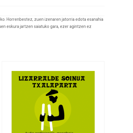
ko. Horrenbestez, zuen izenaren jatorria edota esanahia
uen eskura jartzen saiatuko gara, ezer agintzen ez