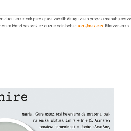
ten dugu, eta ateak parez pare zabalik ditugu zuen proposamenak jasotze
onetara idatzi besterik ez duzue egin behar:
aizu@aek.eus.
Bilatzen eta z