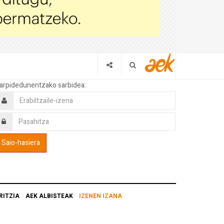
arpidedunentzako sarbidea:
RITZIA
AEK ALBISTEAK
IZENEN IZANA