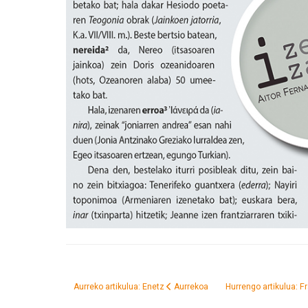
Aurreko artikulua: Enetz
Aurrekoa
Hurrengo artikulua: F