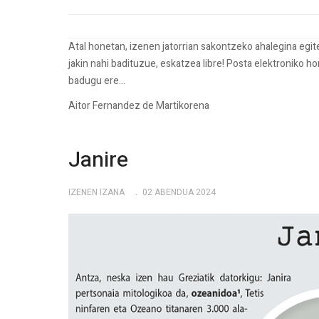
Atal honetan, izenen jatorrian sakontzeko ahalegina egi
jakin nahi badituzue, eskatzea libre! Posta elektroniko h
badugu ere...
Aitor Fernandez de Martikorena
Janire
IZENEN IZANA
02 ABENDUA 2024