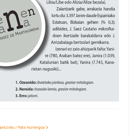
rantzisko / Patxi
Hurrengoa