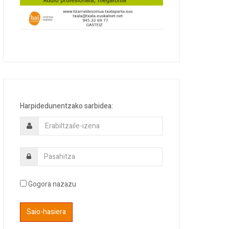
Harpidedunentzako sarbidea:
Gogora nazazu