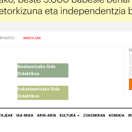
RPIDETU!
BABESLEAK
H
Ikasleentzako Gida
Didaktikoa
Irakasleentzako Gida
Didaktikoa
TAJEAK
IKA-MIKA
ARIN-ARIN
KULTURA
ZOKOMIRAN
KOMIKIA
IR