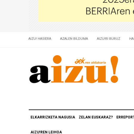
AIZU! HASIERA
AZALEN BILDUMA
AIZU!RI BURUZ
HA
ELKARRIZKETA NAGUSIA
ZELAN EUSKARAZ?
ERREPOR
AIZU!REN LEIHOA