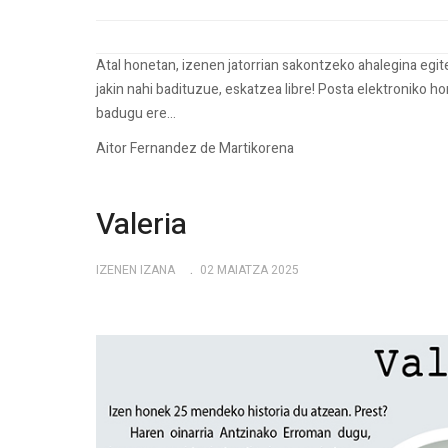
Atal honetan, izenen jatorrian sakontzeko ahalegina egi
jakin nahi badituzue, eskatzea libre! Posta elektroniko h
badugu ere...
Aitor Fernandez de Martikorena
Valeria
IZENEN IZANA
02 MAIATZA 2025