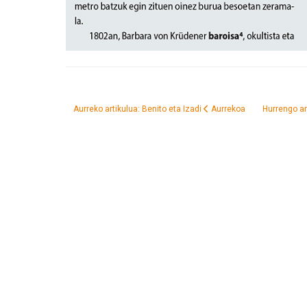
Aurreko artikulua: Benito eta Izadi
Aurrekoa
Hurrengo ar