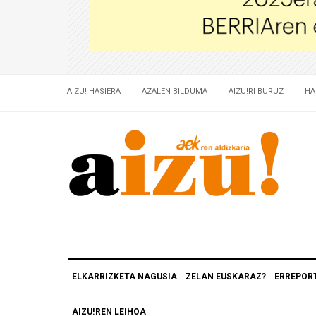
AIZU! HASIERA
AZALEN BILDUMA
AIZU!RI BURUZ
HA
ELKARRIZKETA NAGUSIA
ZELAN EUSKARAZ?
ERREPOR
AIZU!REN LEIHOA