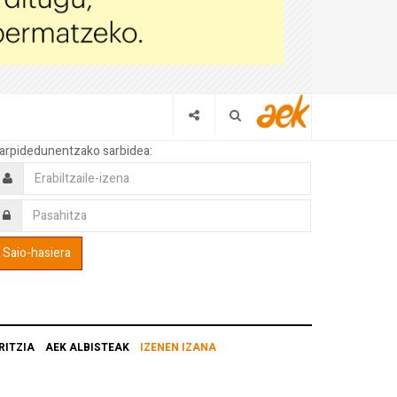
arpidedunentzako sarbidea:
RITZIA
AEK ALBISTEAK
IZENEN IZANA