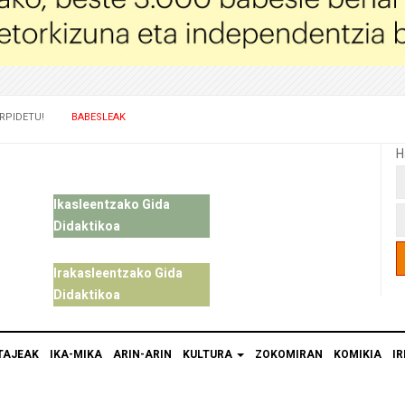
RPIDETU!
BABESLEAK
H
Ikasleentzako Gida
Didaktikoa
Irakasleentzako Gida
Didaktikoa
TAJEAK
IKA-MIKA
ARIN-ARIN
KULTURA
ZOKOMIRAN
KOMIKIA
IR