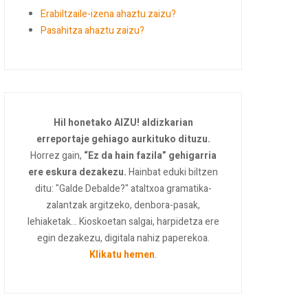
Erabiltzaile-izena ahaztu zaizu?
Pasahitza ahaztu zaizu?
Hil honetako AIZU! aldizkarian
erreportaje gehiago aurkituko dituzu.
Horrez gain,
“Ez da hain fazila” gehigarria
ere eskura dezakezu.
Hainbat eduki biltzen
ditu: "Galde Debalde?" ataltxoa gramatika-
zalantzak argitzeko, denbora-pasak,
lehiaketak... Kioskoetan salgai, harpidetza ere
egin dezakezu, digitala nahiz paperekoa.
Klikatu hemen
.