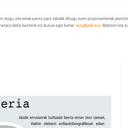
ten dugu, eta ateak parez pare zabalik ditugu zuen proposamenak jasotze
onetara idatzi besterik ez duzue egin behar:
aizu@aek.eus.
Bilatzen eta z