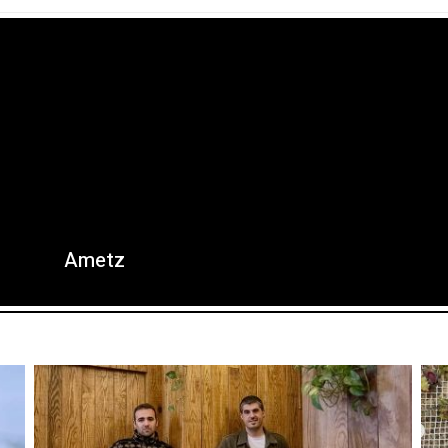
Ametz