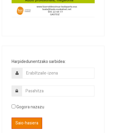
Harpidedunentzako sarbidea:
Gogora nazazu