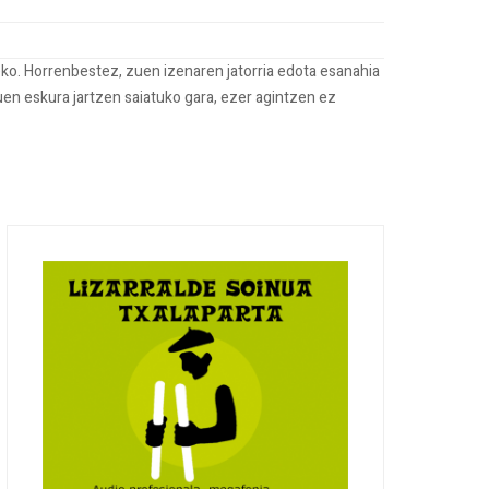
ko. Horrenbestez, zuen izenaren jatorria edota esanahia
uen eskura jartzen saiatuko gara, ezer agintzen ez