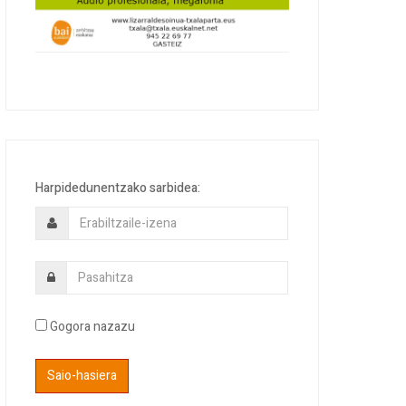
Harpidedunentzako sarbidea:
Gogora nazazu