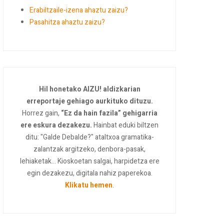
Erabiltzaile-izena ahaztu zaizu?
Pasahitza ahaztu zaizu?
Hil honetako AIZU! aldizkarian
erreportaje gehiago aurkituko dituzu.
Horrez gain,
“Ez da hain fazila” gehigarria
ere eskura dezakezu.
Hainbat eduki biltzen
ditu: "Galde Debalde?" ataltxoa gramatika-
zalantzak argitzeko, denbora-pasak,
lehiaketak... Kioskoetan salgai, harpidetza ere
egin dezakezu, digitala nahiz paperekoa.
Klikatu hemen
.