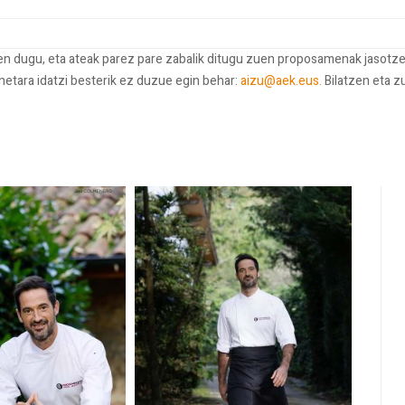
ten dugu, eta ateak parez pare zabalik ditugu zuen proposamenak jasotze
onetara idatzi besterik ez duzue egin behar:
aizu@aek.eus.
Bilatzen eta z