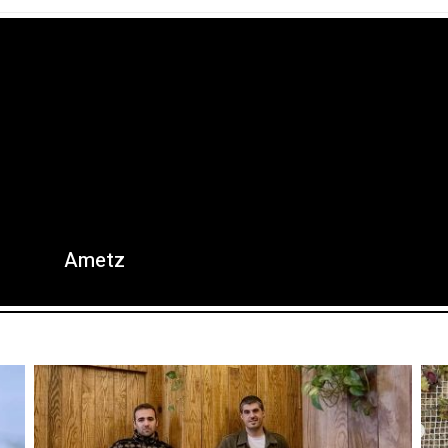
Ametz