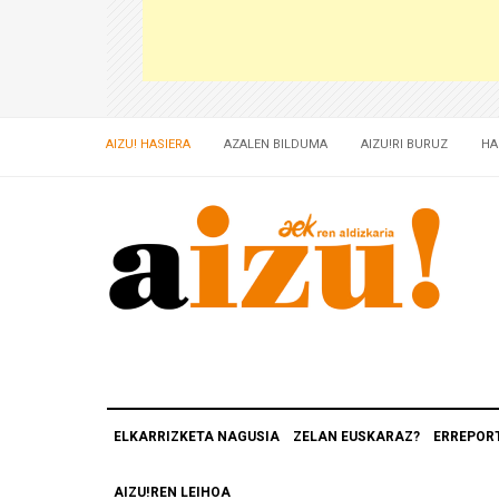
AIZU! HASIERA
AZALEN BILDUMA
AIZU!RI BURUZ
HA
ELKARRIZKETA NAGUSIA
ZELAN EUSKARAZ?
ERREPOR
AIZU!REN LEIHOA