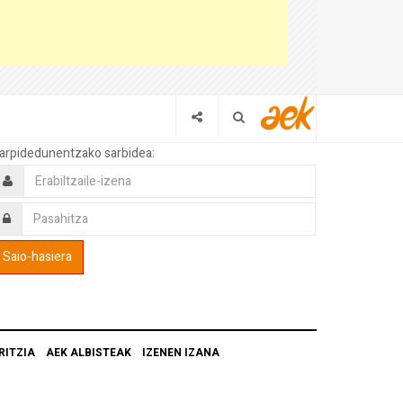
arpidedunentzako sarbidea:
RITZIA
AEK ALBISTEAK
IZENEN IZANA