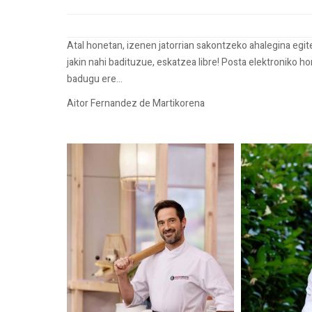
Atal honetan, izenen jatorrian sakontzeko ahalegina egi
jakin nahi badituzue, eskatzea libre! Posta elektroniko h
badugu ere...
Aitor Fernandez de Martikorena