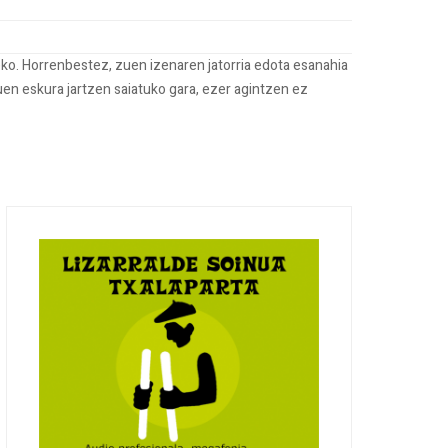
ko. Horrenbestez, zuen izenaren jatorria edota esanahia
uen eskura jartzen saiatuko gara, ezer agintzen ez