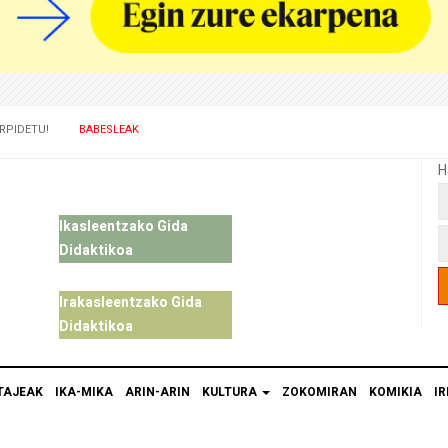
RPIDETU!
BABESLEAK
H
Ikasleentzako Gida
Didaktikoa
Irakasleentzako Gida
Didaktikoa
TAJEAK
IKA-MIKA
ARIN-ARIN
KULTURA
ZOKOMIRAN
KOMIKIA
IR