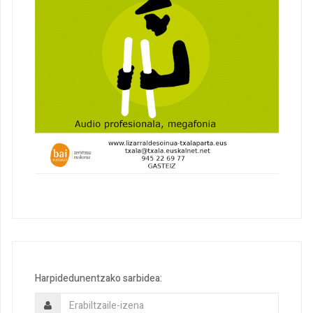
Harpidedunentzako sarbidea: