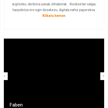
argitzeko, denbora-pasak, lehiaketak... Kioskoetan salgai,
harpidetza ere egin dezakezu, digitala nahiz paperekoa.
Klikatu hemen
.
Faben