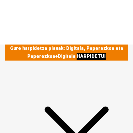
Gure harpidetza planak: Digitala, Paperezkoa eta
Paperezkoa+Digitala
HARPIDETU!