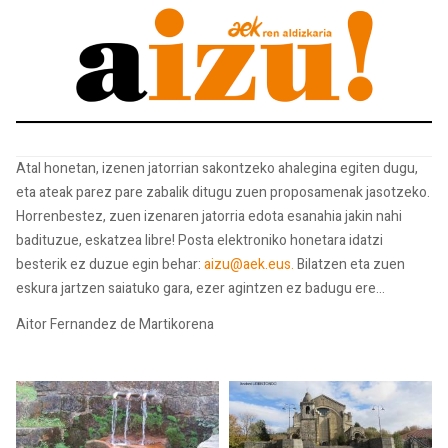
Atal honetan, izenen jatorrian sakontzeko ahalegina egiten dugu,
eta ateak parez pare zabalik ditugu zuen proposamenak jasotzeko.
Horrenbestez, zuen izenaren jatorria edota esanahia jakin nahi
badituzue, eskatzea libre! Posta elektroniko honetara idatzi
besterik ez duzue egin behar:
aizu@aek.eus.
Bilatzen eta zuen
eskura jartzen saiatuko gara, ezer agintzen ez badugu ere...
Aitor Fernandez de Martikorena