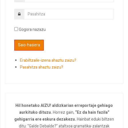
Gogora nazazu
Erabiltzaile-izena ahaztu zaizu?
Pasahitza ahaztu zaizu?
Hil honetako AIZU! aldizkarian erreportaje gehiago
aurkituko dituzu.
Horrez gain,
“Ez da hain fazila”
gehigarria ere eskura dezakezu.
Hainbat eduki biltzen
ditu: "Galde Debalde?" ataltxoa gramatika-zalantzak