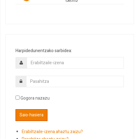
Harpidedunentzako sarbidea:
Gogora nazazu
Erabiltzaile-izena ahaztu zaizu?