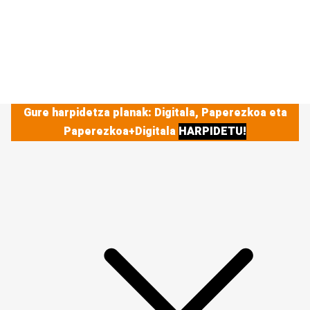
Gure harpidetza planak: Digitala, Paperezkoa eta
Paperezkoa+Digitala
HARPIDETU!