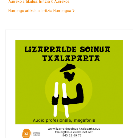
Aurreko artikulua: Irritzia
Aurrekoa
Hurrengo artikulua: Irritzia
Hurrengoa