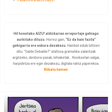
Pasahitza ahaztu zaizu?
Hil honetako AIZU! aldizkarian erreportaje gehiago
aurkituko dituzu.
Horrez gain,
“Ez da hain fazila”
gehigarria ere eskura dezakezu.
Hainbat eduki biltzen
ditu: "Galde Debalde?" ataltxoa gramatika-zalantzak
argitzeko, denbora-pasak, lehiaketak... Kioskoetan salgai,
harpidetza ere egin dezakezu, digitala nahiz paperekoa.
Klikatu hemen
.